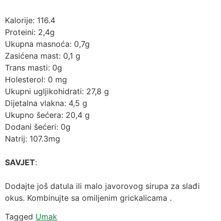
Kalorije: 116.4
Proteini: 2,4g
Ukupna masnoća: 0,7g
Zasićena mast: 0,1 g
Trans masti: 0g
Holesterol: 0 mg
Ukupni ugljikohidrati: 27,8 g
Dijetalna vlakna: 4,5 g
Ukupno šećera: 20,4 g
Dodani šećeri: 0g
Natrij: 107.3mg
SAVJET
:
Dodajte još datula ili malo javorovog sirupa za slađi
okus. Kombinujte sa omiljenim grickalicama .
Tagged
Umak