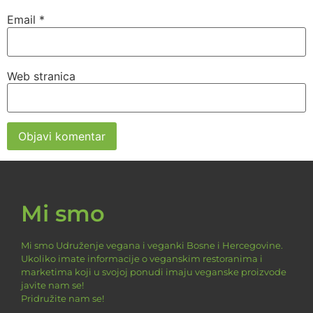
Email
*
Web stranica
Mi smo
Mi smo Udruženje vegana i veganki Bosne i Hercegovine.
Ukoliko imate informacije o veganskim restoranima i
marketima koji u svojoj ponudi imaju veganske proizvode
javite nam se!
Pridružite nam se!