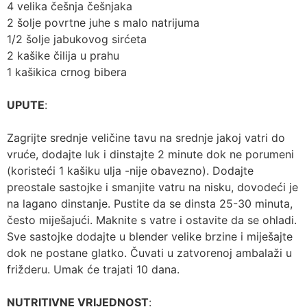
4 velika češnja češnjaka
2 šolje povrtne juhe s malo natrijuma
1/2 šolje jabukovog sirćeta
2 kašike čilija u prahu
1 kašikica crnog bibera
UPUTE
:
Zagrijte srednje veličine tavu na srednje jakoj vatri do
vruće, dodajte luk i dinstajte 2 minute dok ne porumeni
(koristeći 1 kašiku ulja -nije obavezno). Dodajte
preostale sastojke i smanjite vatru na nisku, dovodeći je
na lagano dinstanje. Pustite da se dinsta 25-30 minuta,
često miješajući. Maknite s vatre i ostavite da se ohladi.
Sve sastojke dodajte u blender velike brzine i miješajte
dok ne postane glatko. Čuvati u zatvorenoj ambalaži u
frižderu. Umak će trajati 10 dana.
NUTRITIVNE VRIJEDNOST
: