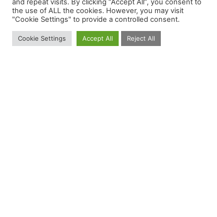
and repeat visits. By clicking “Accept All”, you consent to
the use of ALL the cookies. However, you may visit
"Cookie Settings" to provide a controlled consent.
Cookie Settings
Accept All
Reject All
Pridružite se jubilarnom 5. ciklusu
programa VegOdluka!
Bliži se kraj 2024. godine – vrijeme kada analiziramo
postignuto i pravimo planove za narednu godinu. Ako
osjećate da je pravo vrijeme za usvajanje zdravijih
prehrambenih navika, imamo sjajnu vijest za vas! Naša
organizacija po peti put organizuje VegOdluku, poseban
izazov koji će vam pomoći da učinite prvi korak ka
zdravijem načinu života. Šta je VegOdluka? VegOdluka je
jedinstven program osmišljen da vas podrži u pokušaju