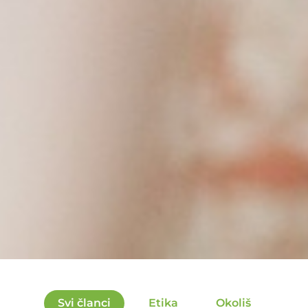
Svi članci
Etika
Okoliš