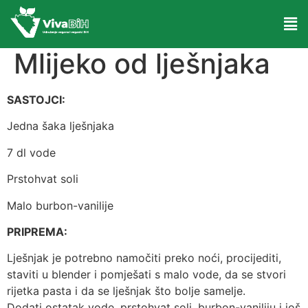
Mlijeko od lješnjaka
SASTOJCI:
Jedna šaka lješnjaka
7 dl vode
Prstohvat soli
Malo burbon-vanilije
PRIPREMA:
Lješnjak je potrebno namočiti preko noći, procijediti,
staviti u blender i pomješati s malo vode, da se stvori
rijetka pasta i da se lješnjak što bolje samelje.
Dodati ostatak vode, prstohvat soli, burbon-vaniliju i još