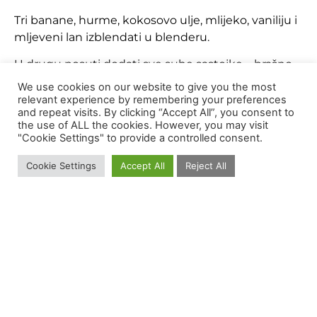
Tri banane, hurme, kokosovo ulje, mlijeko, vaniliju i
mljeveni lan izblendati u blenderu.
U drugu posuti dodati sve suhe sastojke – brašno
od riže, zobene pahuljice, prašak za pecivo, sodu
We use cookies on our website to give you the most
bikarbonu i sol. Dobro promiješati, zatim dodati
relevant experience by remembering your preferences
and repeat visits. By clicking “Accept All”, you consent to
smjesu iz blendera.
the use of ALL the cookies. However, you may visit
"Cookie Settings" to provide a controlled consent.
Lagano promiješati dok se svi sastojci ne sjedine,
zatim dodati pola oraha i pola tamne čokolade.
Cookie Settings
Accept All
Reject All
Promiješati i smjesu uliti u kalup obložen pek
papirom.
Na vrh staviti četvrtu bananu prepolovljenu uzduž
i posuti ostatak oraha i tamne čokolade.
Peći na 180C, 25-30 minuta.
Sastojci: