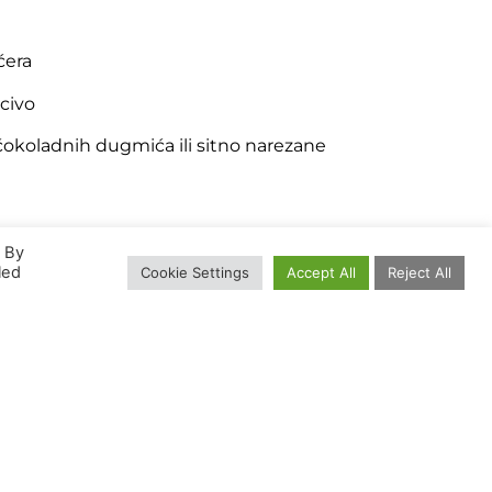
ćera
ecivo
čokoladnih dugmića ili sitno narezane
. By
led
Cookie Settings
Accept All
Reject All
189
10
23