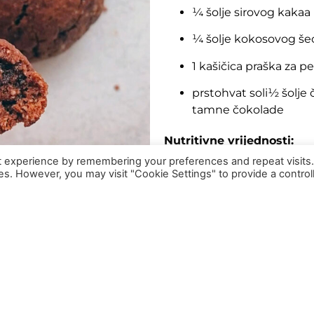
¼ šolje sirovog kakaa
¼ šolje kokosovog še
1 kašičica praška za p
prstohvat soli
½ šolje 
tamne čokolade
Nutritivne vrijednosti:
t experience by remembering your preferences and repeat visits
ies. However, you may visit "Cookie Settings" to provide a control
Energija [kcal]
Masti [g]
Ugljeni hidrati [g]