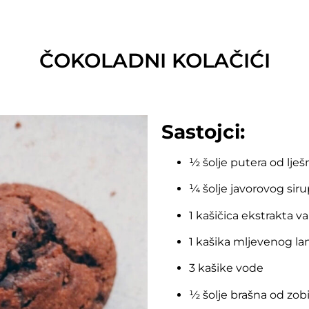
ČOKOLADNI KOLAČIĆI
Sastojci:
½ šolje putera od lješ
¼ šolje javorovog sir
1 kašičica ekstrakta van
1 kašika mljevenog la
3 kašike vode
½ šolje brašna od zob