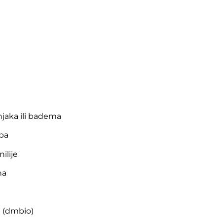
njaka ili badema
upa
ilije
na
i (dmbio)