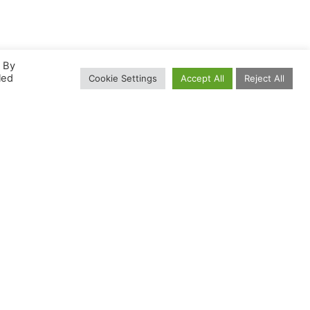
. By
led
Cookie Settings
Accept All
Reject All
Pretraga
VivaBiH
Newsletter
Vaša mjesečna doza veganstva! Prijavite se i
budite u toku sa našim aktivnostima,
događajima i akcijama u BiH.