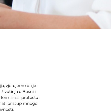
ija, vjerujemo da je
 životinja u Bosni i
rformansa, protesta
 imati pristup mnogo
vnosti.