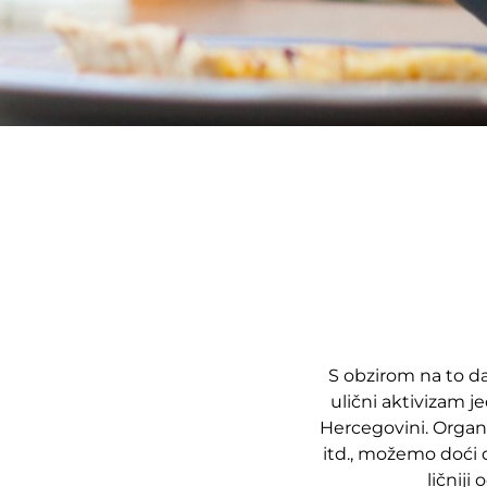
S obzirom na to da 
ulični aktivizam je
Hercegovini. Organ
itd., možemo doći d
ličnij