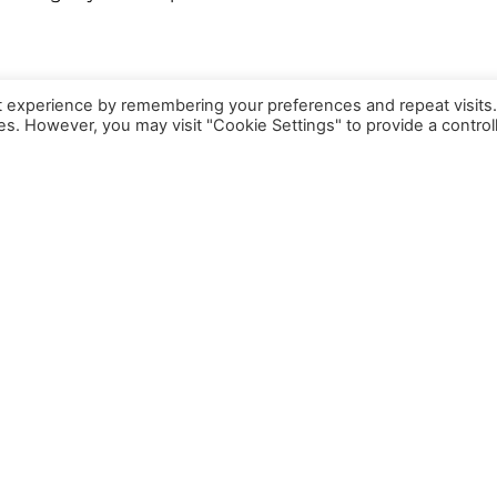
t experience by remembering your preferences and repeat visits
ies. However, you may visit "Cookie Settings" to provide a control
 veganstvo
Šta radimo
bog životinja
bog zdravlja
bog okoliša
zbog gladnih