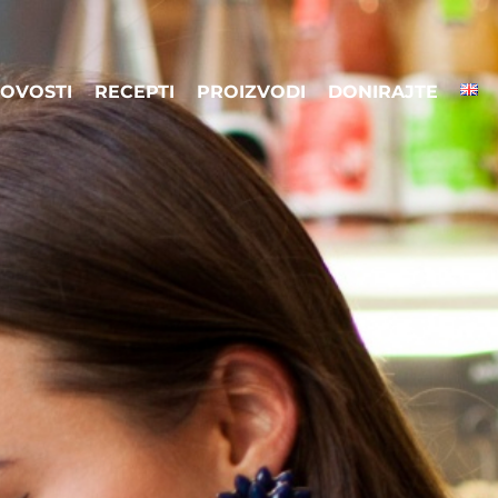
OVOSTI
RECEPTI
PROIZVODI
DONIRAJTE
OVOSTI
RECEPTI
PROIZVODI
DONIRAJTE