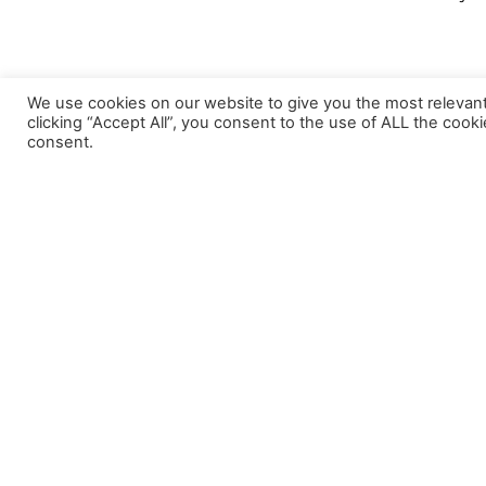
We use cookies on our website to give you the most relevan
clicking “Accept All”, you consent to the use of ALL the cook
consent.
Mi smo
Zašto
Mi smo Udruženje vegana i veganki Bosne i
Vegan_ka z
Hercegovine. Ukoliko imate informacije o
veganskim restoranima i marketima koji u
svojoj ponudi imaju veganske proizvode javite
Vegan_ka z
nam se!
Pridružite nam se!
Vegan_ka z
Vegan_ka 
O nama