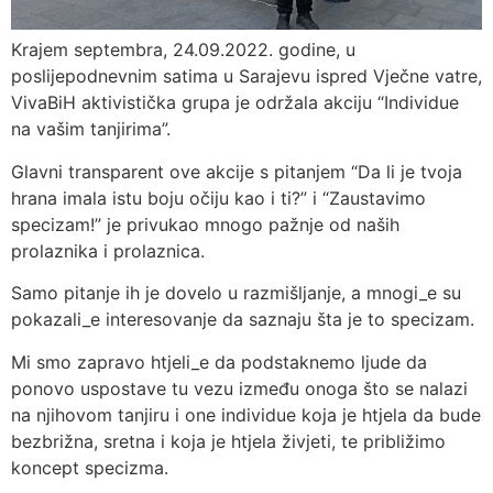
Krajem septembra, 24.09.2022. godine, u
poslijepodnevnim satima u Sarajevu ispred Vječne vatre,
VivaBiH aktivistička grupa je održala akciju “Individue
na vašim tanjirima”.
Glavni transparent ove akcije s pitanjem “Da li je tvoja
hrana imala istu boju očiju kao i ti?” i “Zaustavimo
specizam!” je privukao mnogo pažnje od naših
prolaznika i prolaznica.
Samo pitanje ih je dovelo u razmišljanje, a mnogi_e su
pokazali_e interesovanje da saznaju šta je to specizam.
Mi smo zapravo htjeli_e da podstaknemo ljude da
ponovo uspostave tu vezu između onoga što se nalazi
na njihovom tanjiru i one individue koja je htjela da bude
bezbrižna, sretna i koja je htjela živjeti, te približimo
koncept specizma.