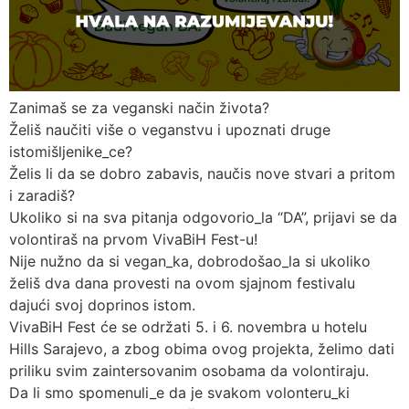
Zanimaš se za veganski način života?
Želiš naučiti više o veganstvu i upoznati druge
istomišljenike_ce?
Želis li da se dobro zabavis, naučis nove stvari a pritom
i zaradiš?
Ukoliko si na sva pitanja odgovorio_la “DA”, prijavi se da
volontiraš na prvom VivaBiH Fest-u!
Nije nužno da si vegan_ka, dobrodošao_la si ukoliko
želiš dva dana provesti na ovom sjajnom festivalu
dajući svoj doprinos istom.
VivaBiH Fest će se održati 5. i 6. novembra u hotelu
Hills Sarajevo, a zbog obima ovog projekta, želimo dati
priliku svim zaintersovanim osobama da volontiraju.
Da li smo spomenuli_e da je svakom volonteru_ki