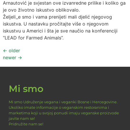
Arnautović je svjestan ove izvanredne prilike i koliko ga
je ovo životno iskustvo oblikovalo.
Željeli_e smo i vama prenijeti mali djelić njegovog
iskustva. U nastavku pročitajte više o njegovom
iskustvu u Americi i šta je sve naučio na konferenciji
“LEAD for Farmed Animals”.
←
older
newer
→
Mi smo
Mi smo Udruženje vegana i veganki Bosne i Hercegovine.
Ukoliko imate informacije o veganskim restoranima i
marketima koji u svojoj ponudi imaju veganske proizvode
javite nam se!
Pridružite nam se!