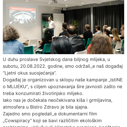
U duhu proslave Svjetskog dana biljnog mlijeka, u
subotu, 20.08.2022. godine, smo održali_e naš događaj
“Ljetni okus suosjećanja”.
Događaj je organizovan u sklopu naše kampanje „IstiNE
o MLIJEKU“, s ciljem upoznavanja šire javnosti zašto ne
treba konzumirati životinjsko mlijeko.
Iako nas je dočekala neočekivana kiša i grmljavina,
atmosfera u Bistro Zdravo je bila sjajna.
Zajedno smo pogledali_e dokumentarni film
„Cowspiracy“ koji se bavi različitim ekološkim