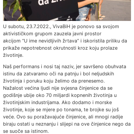
U subotu, 23.7.2022., VivaBiH je ponovo sa svojom
aktivističkom grupom zauzela javni prostor
akcijom “U ime nevidljivih žrtava” i iskoristila priliku da
prikaže nepotrebnost okrutnosti kroz koju prolaze
životinje.
Naš performans i nosi taj naziv, jer savršeno obuhvata
istinu da zatvaramo oči na patnju i bol neljudskih
životinja i poruku koju želimo da prenesemo.
Nažalost većina ljudi nije svjesna činjenice da se
godišnje ubije oko 70 miljardi kopnenih životinja u
životinjskim industrijama. Ako dodamo i morske
životinje, koje se mjere po tonama, te brojke su još
veće. Ovo su poražavajuće činjenice, ali mnogi radije
biraju ostati u neznanju i slijepi na ove činjenice nego da
se suoče sa istinom.