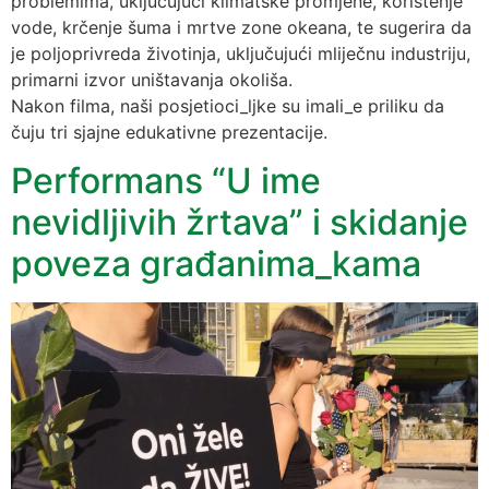
problemima, uključujući klimatske promjene, korištenje
vode, krčenje šuma i mrtve zone okeana, te sugerira da
je poljoprivreda životinja, uključujući mliječnu industriju,
primarni izvor uništavanja okoliša.
Nakon filma, naši posjetioci_ljke su imali_e priliku da
čuju tri sjajne edukativne prezentacije.
Performans “U ime
nevidljivih žrtava” i skidanje
poveza građanima_kama