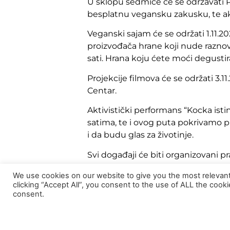
U sklopu sedmice će se održavati 
besplatnu vegansku zakusku, te akti
Veganski sajam će se održati 1.11.20
proizvođača hrane koji nude raznovr
sati. Hrana koju ćete moći degusti
Projekcije filmova će se održati 3.1
Centar.
Aktivistički performans “Kocka istin
satima, te i ovog puta pokrivamo
i da budu glas za životinje.
Svi događaji će biti organizovani 
sredstva će biti obezbjeđena na s
We use cookies on our website to give you the most relevan
clicking “Accept All”, you consent to the use of ALL the cook
Za sva pitanja, molimo da nam se ja
consent.