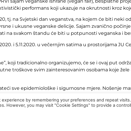
PRVI sajam veganske ishrane (vegan fair), besplatne pro
vistički performans koji ukazuje na okrutnosti kroz koje 
20, tj. na Svjetski dan veganstva, na kojem će biti neki o
sne i ukusne veganske delicije. Sajam zvanično počinje u 
rati na svakom štandu će biti u potpunosti veganska i be
1.2020. i 5.11.2020. u večernjim satima u prostorijama JU 
e”, koji tradicionalno organizujemo, će se i ovaj put održ
 putne troškove svim zainteresovanim osobama koje žel
prateći sve epidemiološke i sigurnosne mjere. Nošenje ma
vim događajima.
t experience by remembering your preferences and repeat visits
ies. However, you may visit "Cookie Settings" to provide a control
vite na info@vegan.ba ili nas kontaktirajte putem facebo