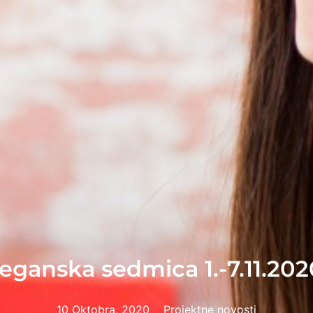
eganska sedmica 1.-7.11.202
10 Oktobra, 2020
Projektne novosti