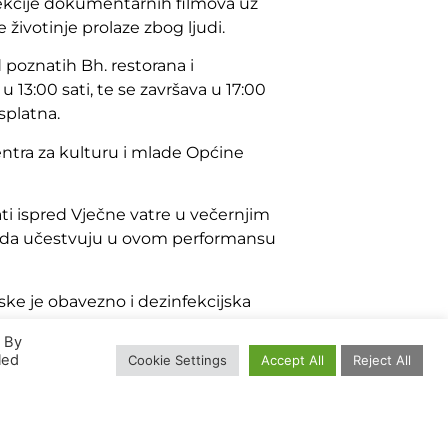
jekcije dokumentarnih filmova uz
životinje prolaze zbog ljudi.
d poznatih Bh. restorana i
13:00 sati, te se završava u 17:00
splatna.
Centra za kulturu i mlade Općine
ati ispred Vječne vatre u večernjim
e da učestvuju u ovom performansu
ske je obavezno i dezinfekcijska
. By
led
Cookie Settings
Accept All
Reject All
ok-a na našoj stranici.