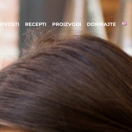
OVOSTI
RECEPTI
PROIZVODI
DONIRAJTE
OVOSTI
RECEPTI
PROIZVODI
DONIRAJTE