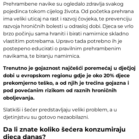
Prehrambene navike su ogledalo zdravlja svakog
pojedinca tokom cijelog života. Od početka prehrana
ima veliki uticaj na rast i razvoj čovjeka, te prevenciju
razvoja hroničnih bolesti u odrasloj dobi. Djeca se vrlo
brzo počinju sama hraniti i birati namirnice skladno
vlastitim potrebama. Upravo tada potrebno ih je
postepeno educirati o pravilnim prehrambenim
navikama, te biranju namirnica.
Trenutno je gojaznost najčešći poremećaj u dječjoj
dobi u evropskom regionu gdje je oko 20% djece
prekomjerno teško, a od njih je trećina gojazna i
pod povećanim rizikom od raznih hroničnih
oboljevanja.
Slatkiši i šećer predstavljaju veliki problem, a u
djetinjstvu su gotovo nezaobilazni.
Da li znate koliko šećera konzumiraju
djeca danas?