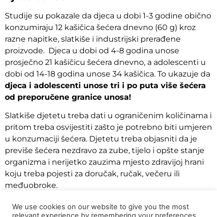
Studije su pokazale da djeca u dobi 1-3 godine obično
konzumiraju 12 kašičica šećera dnevno (60 g) kroz
razne napitke, slatkiše i industrijski prerađene
proizvode. Djeca u dobi od 4-8 godina unose
prosječno 21 kašičicu šećera dnevno, a adolescenti u
dobi od 14-18 godina unose 34 kašičica. To ukazuje da
djeca i adolescenti unose tri i po puta više šećera
od preporučene granice unosa!
Slatkiše djetetu treba dati u ograničenim količinama i
pritom treba osvijestiti zašto je potrebno biti umjeren
u konzumaciji šećera. Djetetu treba objasniti da je
previše šećera nezdravo za zube, tijelo i opšte stanje
organizma i nerijetko zauzima mjesto zdravijoj hrani
koju treba pojesti za doručak, ručak, večeru ili
međuobroke.
We use cookies on our website to give you the most
relevant experience by remembering your preferences