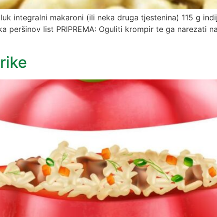
 integralni makaroni (ili neka druga tjestenina) 115 g indij
ika peršinov list PRIPREMA: Oguliti krompir te ga narezati n
rike