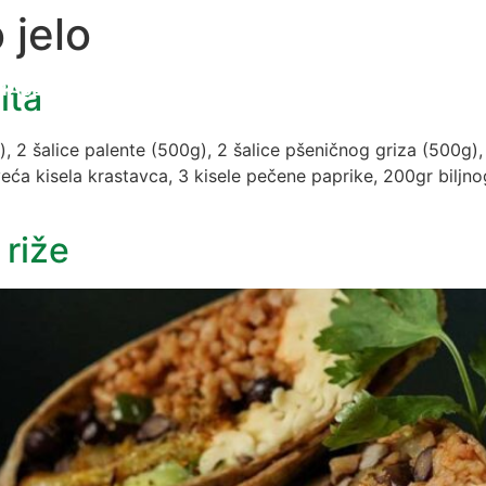
 jelo
NASLOVNA
O NAMA
RAZLOZI ZA VEGANSTVO
N
ita
NASLOVNA
O NAMA
RAZLOZI ZA VEGANSTVO
N
2 šalice palente (500g), 2 šalice pšeničnog griza (500g), 1
veća kisela krastavca, 3 kisele pečene paprike, 200gr biljnog
 riže