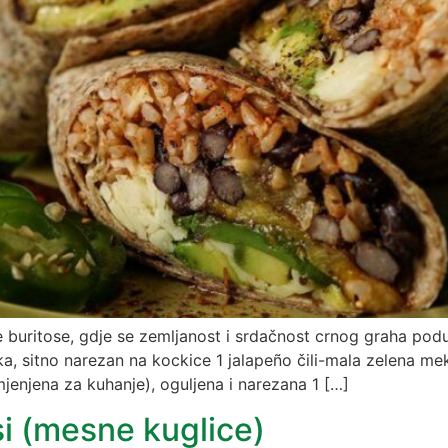
jne buritose, gdje se zemljanost i srdačnost crnog graha 
ka, sitno narezan na kockice 1 jalapeño čili-mala zelena me
jenjena za kuhanje), oguljena i narezana 1 […]
i (mesne kuglice)