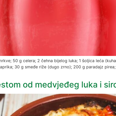
kve; 50 g celera; 2 čehna bijelog luka; 1 šoljica leća (kuh
h paprika; 30 g smeđe riže (dugo zrno); 200 g paradajz pire
estom od medvjeđeg luka i si