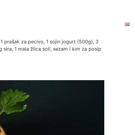
OVOSTI
RECEPTI
PROIZVODI
DONIRAJTE
OVOSTI
RECEPTI
PROIZVODI
DONIRAJTE
 prašak za pecivo, 1 sojin jogurt (500g), 3
 sira, 1 mala žlica soli, sezam i kim za posip