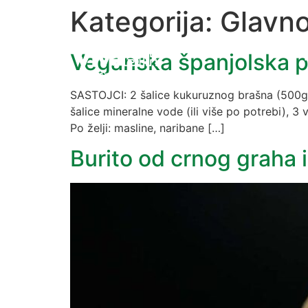
Kategorija:
Glavno
Veganska španjolska p
SASTOJCI: 2 šalice kukuruznog brašna (500g), 
šalice mineralne vode (ili više po potrebi), 3 
Po želji: masline, naribane […]
Burito od crnog graha i