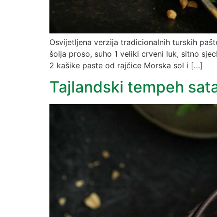
Osvijetljena verzija tradicionalnih turskih paš
šolja proso, suho 1 veliki crveni luk, sitno s
2 kašike paste od rajčice Morska sol i […]
Tajlandski tempeh sat