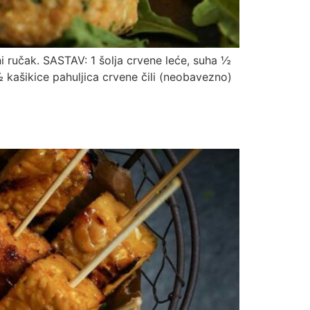
tni ručak. SASTAV: 1 šolja crvene leće, suha ½
 ½ kašikice pahuljica crvene čili (neobavezno)