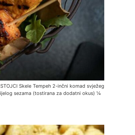
? SASTOJCI Skele Tempeh 2-inčni komad svježeg
bijelog sezama (tostirana za dodatni okus) ¼