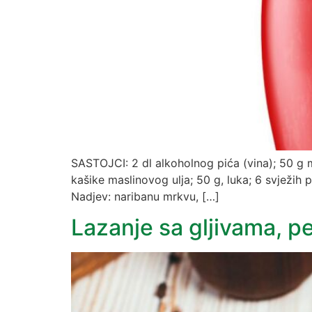
SASTOJCI: 2 dl alkoholnog pića (vina); 50 g mr
kašike maslinovog ulja; 50 g, luka; 6 svježi
Nadjev: naribanu mrkvu, […]
Lazanje sa gljivama, p