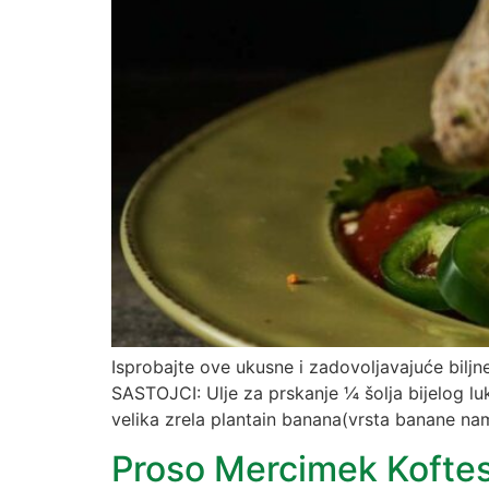
Isprobajte ove ukusne i zadovoljavajuće bil
SASTOJCI: Ulje za prskanje ¼ šolja bijelog lu
velika zrela plantain banana(vrsta banane nam
Proso Mercimek Koftes