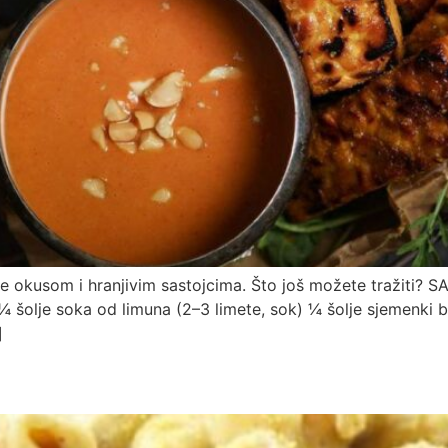
 je okusom i hranjivim sastojcima. Što još možete tražiti
¼ šolje soka od limuna (2–3 limete, sok) ¼ šolje sjemenki 
]