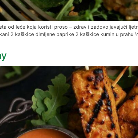
teta od leće koja koristi proso – zdrav i zadovoljavajući lje
jeckani 2 kašikice dimljene paprike 2 kašikice kumin u prahu
ay